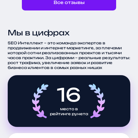
Все отзывы
знач
види
поис
прив
и ук
Мы в цифрах
клин
простра
SEO Интеллект – это команда экспертов в
продвижении и интернет-маркетинге, за плечами
хоти
которой сотни реализованных проектов и тысячи
отве
часов практики. За цифрами – реальные результаты:
пост
рост трафика, увеличение заявок и развитие
опер
бизнеса клиентов в самых разных нишах
возн
гото
16
эффе
разв
место в
рейтинге рунета