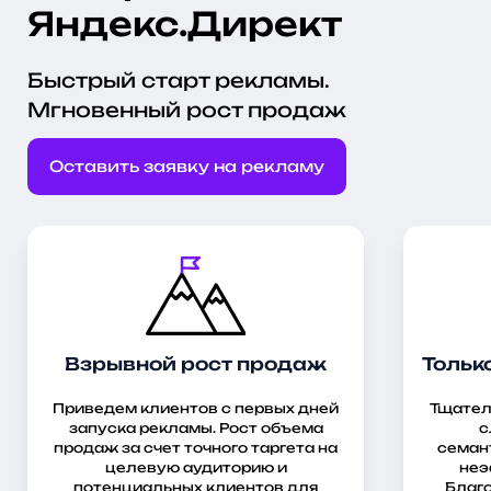
Яндекс.Директ
Быстрый старт рекламы.
Мгновенный рост продаж
Оставить заявку на рекламу
Взрывной рост продаж
Тольк
Приведем клиентов с первых дней
Тщател
запуска рекламы. Рост объема
с
продаж за счет точного таргета на
семант
целевую аудиторию и
неэ
потенциальных клиентов для
Благ