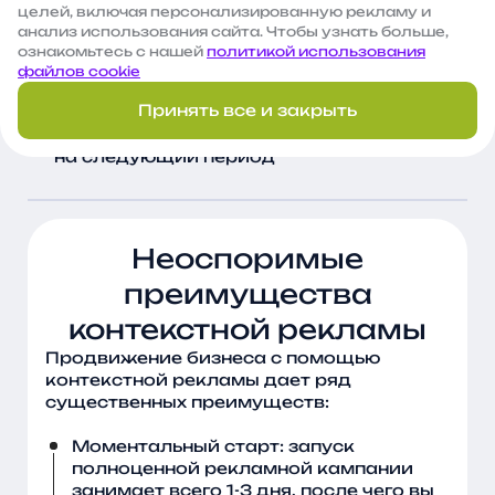
целей, включая персонализированную рекламу и
Отчетность
анализ использования сайта. Чтобы узнать больше,
ознакомьтесь с нашей
политикой использования
файлов cookie
Ежемесячно направляем вам отчетность
Принять все и закрыть
Составляем и согласовываем план работ
на следующий период
Неоспоримые
преимущества
контекстной рекламы
Продвижение бизнеса с помощью
контекстной рекламы дает ряд
существенных преимуществ:
Моментальный старт: запуск
полноценной рекламной кампании
занимает всего 1-3 дня, после чего вы