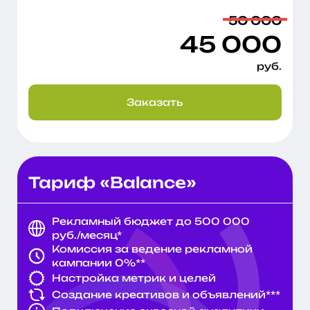
50 000
45 000
руб.
Заказать
Тариф «Balance»
Рекламный бюджет до 500 000
руб./месяц*
Комиссия за ведение рекламной
кампании 0%**
Настройка метрик и целей
Создание креативов и объявлений***