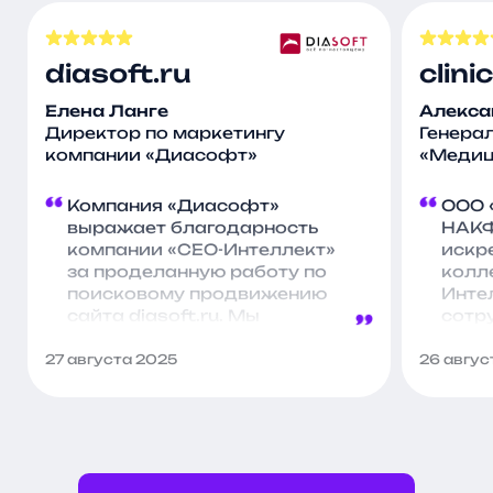
diasoft.ru
clin
Елена Ланге
Алекса
Директор по маркетингу
Генера
компании «Диасофт»
«Медиц
Компания «Диасофт»
ООО 
выражает благодарность
НАКФ
компании «СЕО-Интеллект»
искр
за проделанную работу по
колл
поисковому продвижению
Инте
сайта diasoft.ru. Мы
сотр
отмечаем положительную
проф
динамику по ряду ключевых
подд
27 августа 2025
26 авгус
показателей и ценим ваш
проек
профессиональный подход
прод
к решению поставленных
Благ
задач. Надеемся на
вним
дальнейшее продуктивное
высо
сотрудничество
эксп