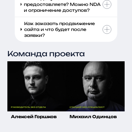
предоставляете? Можно NDA
и ограничение доступов?
Как заказать продвижение
сайта и что будет после
заявки?
Команда проекта
РУКОВОДИТЕЛЬ SEO-ОТДЕЛА
СТАРШИЙ SEO-СПЕЦИАЛИСТ
СТ
Алексей Горшков
Михаил Одинцов
В