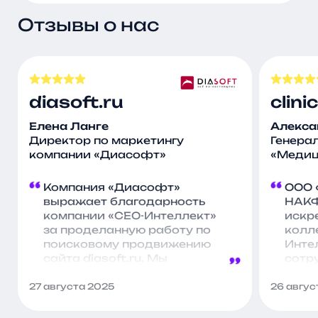
Отзывы о нас
diasoft.ru
clin
Елена Ланге
Алекса
Директор по маркетингу
Генера
компании «Диасофт»
«Медиц
Компания «Диасофт»
ООО 
выражает благодарность
НАКФ
компании «СЕО-Интеллект»
искр
за проделанную работу по
колл
поисковому продвижению
Инте
сайта diasoft.ru. Мы
сотр
отмечаем положительную
проф
динамику по ряду ключевых
подд
27 августа 2025
26 авгус
показателей и ценим ваш
проек
профессиональный подход
прод