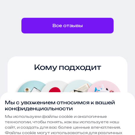
к решению поставленных
Благ
задач. Надеемся на
вним
дальнейшее продуктивное
высо
сотрудничество
эксп
Все отзывы
знач
види
поис
прив
и ук
клин
простра
Кому подходит
хоти
отве
пост
опер
возн
гото
Мы с уважением относимся к вашей
эффе
конфиденциальности
разв
Мы используем файлы сооkie и аналогичные
технологии, чтобы понять, как вы используете наш
сайт, и создать для вас более ценные впечатления.
E-commerce (интернет-магазины)
Файлы сооkie могут использоваться для различных