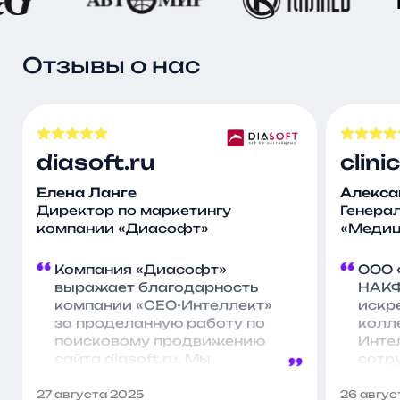
Отзывы о нас
diasoft.ru
clin
Елена Ланге
Алекса
Директор по маркетингу
Генера
компании «Диасофт»
«Медиц
Компания «Диасофт»
ООО 
выражает благодарность
НАКФ
компании «СЕО-Интеллект»
искр
за проделанную работу по
колл
поисковому продвижению
Инте
сайта diasoft.ru. Мы
сотр
отмечаем положительную
проф
динамику по ряду ключевых
подд
27 августа 2025
26 авгус