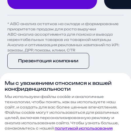
* ABC-анализ остатков на складе и формирование
приоритетов продаж для роста выручки
ABC-анализ ассортимента для поиска и вывода
нерентабельных товаров из товарной матрицы
Анализ и оптимизация рекламных кампаний по KPI:
заказы, ДРР, показы, клики, CTR
Презентация компании
Мы с уважением относимся к вашей
конфиденциальности
Мы используем файлы сооkie и аналогичные
Часто задаваемые
технологии, чтобы понять, как вы используете наш
сайт, и создать для вас более ценные впечатления.
вопросы
Файлы сооkie могут использоваться для различных
целей, включая персонализированную рекламу и
анализ использования сайта. Чтобы узнать больше,
Какие документы нужно
ознакомьтесь с нашей
политикой использования