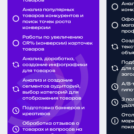
Анал
Анализ популярных
конк
товаров конкурентов и
Офо
поиск точек роста
мага
конверсии
про
Работы по увеличению
Созд
CR% (конверсии) карточек
текс
товаров
объ
Анализ, доработка,
Подб
создание инфографики
для
для товаров
заго
Анализ и создание
A/B-
сегментов аудиторий,
гипо
выбор категорий для
отображения товаров
3 по
удал
Подготовка баннеров и
креативов
Отсл
марк
Обработка отзывов о
пока
товарах и вопросов на