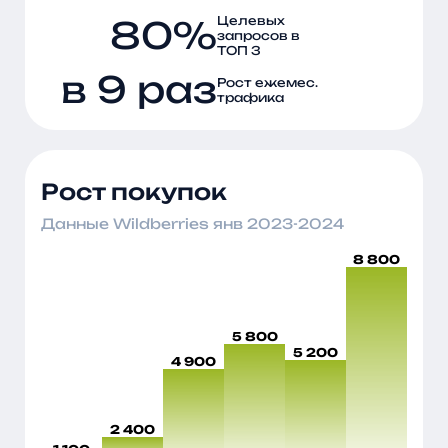
80%
Целевых
запросов в
ТОП 3
в 9 раз
Рост ежемес.
трафика
Рост покупок
Данные Wildberries янв 2023-2024
8 800
5 800
5 200
4 900
2 400