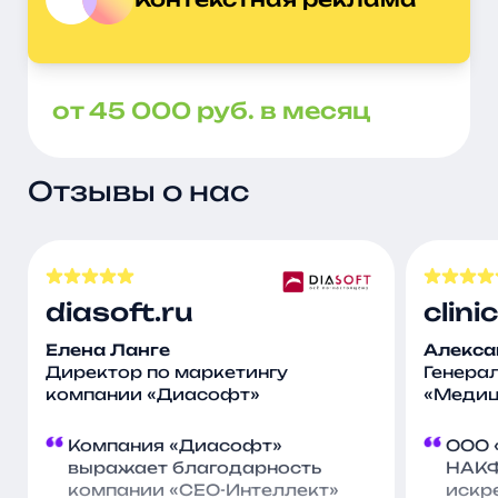
от 45 000 руб. в месяц
Отзывы о нас
diasoft.ru
clin
Елена Ланге
Алекса
Директор по маркетингу
Генера
компании «Диасофт»
«Медиц
Компания «Диасофт»
ООО 
выражает благодарность
НАКФ
компании «СЕО-Интеллект»
искр