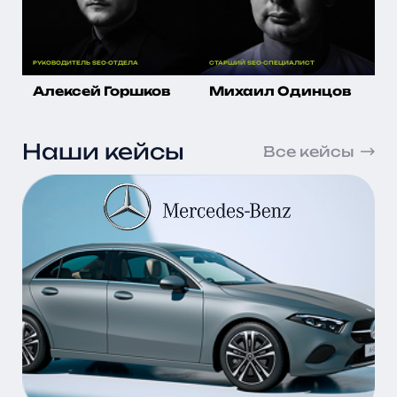
РУКОВОДИТЕЛЬ SEO-ОТДЕЛА
СТАРШИЙ SEO-СПЕЦИАЛИСТ
СТ
Алексей Горшков
Михаил Одинцов
В
Наши кейсы
Все кейсы