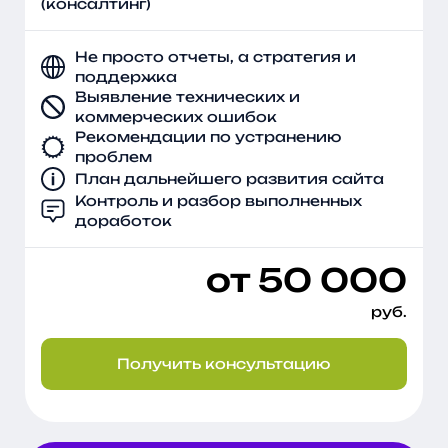
(консалтинг)
инфопорталам и агрегаторам.
Не просто отчеты, а стратегия и
Ключевые работы для
поддержка
достижения результата в
Выявление технических и
SEO
коммерческих ошибок
Рекомендации по устранению
проблем
1 Сбор и группировка ключевых слов
План дальнейшего развития сайта
Контроль и разбор выполненных
Качественно собранное и сгруппированное
доработок
семантическое ядро, всегда является основой
успешного продвижения сайта. При
от 50 000
продвижении сайта по трафику, мы делаем
основной акцент на следующих типах ключевых
руб.
запросов:
Получить консультацию
Средне и низкочастотных;
Продуктовых и товарных запросах;
Коммерческих и иноформационных.