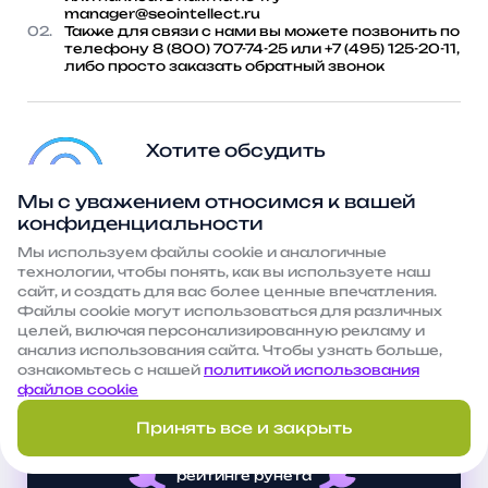
manager@seointellect.ru
02.
Также для связи с нами вы можете позвонить по
4 Проработка поведенческих факторов и
телефону
8 (800) 707-74-25
или
+7 (495) 125-20-11
,
юзабилити
либо просто заказать
обратный звонок
Взаимодействие пользователя с контентом
ресурса, является одним из ключевых факторов
Хотите обсудить
ранжирования сайта. Поисковые система уже
продвижение?
давно научились контролировать и
Мы с уважением относимся к вашей
анализировать трафик, проходящий через ваш
конфиденциальности
Оставить заявку
сайт и чем лучше посетители взаимодействуют с
Мы используем файлы сооkie и аналогичные
технологии, чтобы понять, как вы используете наш
блоками ваших страниц, тем лучше ресурс
сайт, и создать для вас более ценные впечатления.
выглядит в глазах поисковика. При работе с
Наши регалии
Файлы сооkie могут использоваться для различных
поведенческими показателями, проводим
целей, включая персонализированную рекламу и
анализ использования сайта. Чтобы узнать больше,
следующие работы:
ознакомьтесь с нашей
политикой использования
16
файлов cookie
Анализируем эффективность
взаимодействия пользователя с сайтом;
Принять все и закрыть
Снижаем процент отказов;
место в
Улучшаем вовлеченность в контент;
рейтинге рунета