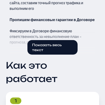
сайта, составим точный прогноз трафика и
выполним его
Пропишем финансовые гарантии в Договоре
Фиксируем в Договоре финансовую
ответственность за невыполнение план –
прогноза, работаем по KPI
Показать весь
текст
Что вы получаете в
Как это
результате?
Лояльных клиентов из поисковых систем
работает
Высокая конверсия трафика из поисковых
систем, обеспечит ваш бизнес постоянным
потоком заявок и заказов с сайта.
1