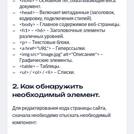
<html> – Основной тег, охватывающий весь
документ.
<head> – Включает метаданные (заголовок,
кодировку, подключения стилей).
<body> – Главное содержимое веб-страницы.
<h1> – <h6> – Заголовочные элементы
различных уровней.
<p> – Текстовые блоки.
<a href="URL"> – Гиперссылки.
<img src="image.jpg" alt="Описание"> –
Графические элементы.
<table> – Таблицы.
<ul> / <ol> / <li> – Списки.
2. Как обнаружить
необходимый элемент.
Для редактирования кода страницы сайта,
сначала необходимо отыскать необходимый
компонент: