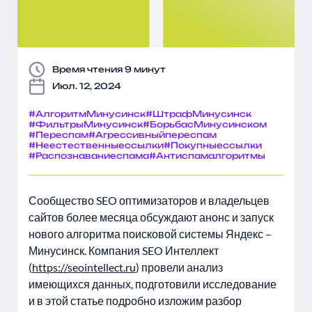
Время чтения 9 минут
Июл. 12, 2024
#АлгоритмМинусинск
#ШтрафМинусинск
#ФильтрыМинусинск
#БорьбасМинусинском
#Переспам
#Агрессивныйпереспам
#Неестественныессылки
#Покупныессылки
#Распознаваниеспама
#Антиспамалгоритмы
Сообщество SEO оптимизаторов и владельцев
сайтов более месяца обсуждают анонс и запуск
нового алгоритма поисковой системы Яндекс –
Минусинск. Компания SEO Интеллект
(
https://seointellect.ru
) провели анализ
имеющихся данных, подготовили исследование
и в этой статье подробно изложим разбор