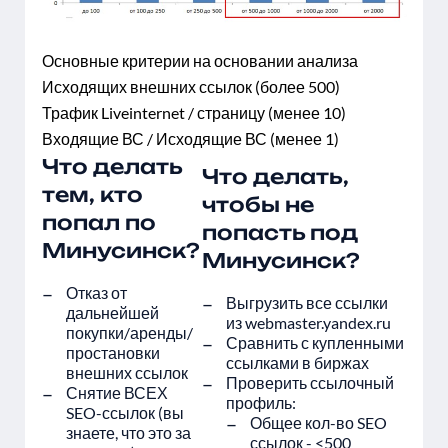
Основные критерии на основании анализа
Исходящих внешних ссылок (более 500)
Трафик Liveinternet / страницу (менее 10)
Входящие ВС / Исходящие ВС (менее 1)
Что делать
Что делать,
тем, кто
чтобы не
попал по
попасть под
Минусинск?
Минусинск?
Отказ от
Выгрузить все ссылки
дальнейшей
из webmaster.yandex.ru
покупки/аренды/
Сравнить с купленными
простановки
ссылками в биржах
внешних ссылок
Проверить ссылочный
Снятие ВСЕХ
профиль:
SEO-ссылок (вы
Общее кол-во SEO
знаете, что это за
ссылок - <500