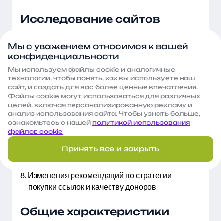
Исследование сайтов
попавших под
пессимизацию
Мы с уважением относимся к вашей
конфиденциальности
Найдено 201 из 488 сайтов
Мы используем файлы сооkie и аналогичные
технологии, чтобы понять, как вы используете наш
Проведен анализ ссылочных профилей
сайт, и создать для вас более ценные впечатления.
На общие параметры (кол-во ссылок, анкор-
Файлы сооkie могут использоваться для различных
лист)
целей, включая персонализированную рекламу и
анализ использования сайта. Чтобы узнать больше,
Обнаружены пересечения доноров
ознакомьтесь с нашей
политикой использования
15 тысяч отобраны для дальнейшего
файлов cookie
исследования
Принять все и закрыть
Сбор информации по этим донорам
Анализ
Изменения рекомендаций по стратегии
покупки ссылок и качеству доноров
Общие характеристики