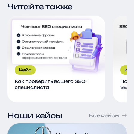
Читайте также
Кейс
Кей
Как проверить вашего SEO-
Поче
специалиста
SEO 
Наши кейсы
Все кейсы