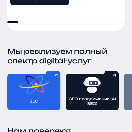
Подробнее
Подробнее
Подробнее
Подробнее
Подробнее
Мы реализуем полный
спектр digital-услуг
GEO-продвижение (AI
SEO
SEO)
Нам доверяют