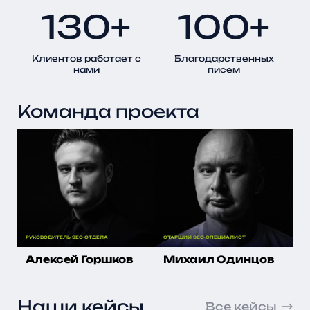
130+
100+
Клиентов работает с
Благодарственных
нами
писем
Команда проекта
РУКОВОДИТЕЛЬ SEO-ОТДЕЛА
СТАРШИЙ SEO-СПЕЦИАЛИСТ
СТ
Алексей Горшков
Михаил Одинцов
В
Наши кейсы
Все кейсы