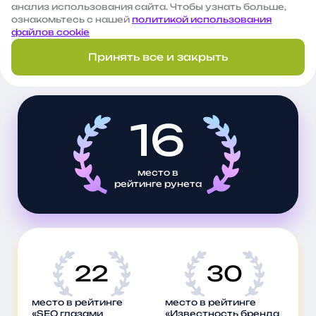
анализ использования сайта. Чтобы узнать больше,
ознакомьтесь с нашей
политикой использования
Оставить заявку
файлов cookie
Принять все и закрыть
Наши регалии
16
место в
рейтинге рунета
22
30
место в рейтинге
место в рейтинге
«SEO глазами
«Известность бренда