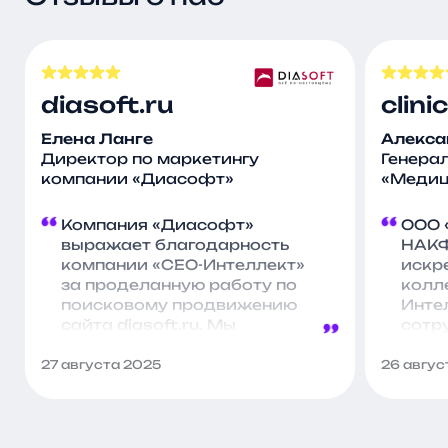
diasoft.ru
clin
Елена Ланге
Алекса
Директор по маркетингу
Генера
компании «Диасофт»
«Медиц
Компания «Диасофт»
ООО 
выражает благодарность
НАКФ
компании «СЕО-Интеллект»
искр
за проделанную работу по
колл
поисковому продвижению
Инте
сайта diasoft.ru. Мы
сотр
отмечаем положительную
проф
динамику по ряду ключевых
подд
27 августа 2025
26 авгус
показателей и ценим ваш
проек
профессиональный подход
прод
к решению поставленных
Благ
задач. Надеемся на
вним