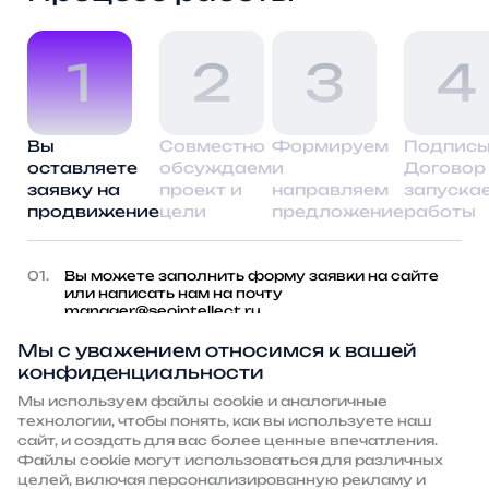
1
2
3
4
Вы
Совместно
Формируем
Подпис
оставляете
обсуждаем
и
Договор
заявку на
проект и
направляем
запуска
продвижение
цели
предложение
работы
01.
Вы можете заполнить форму заявки на сайте
или написать нам на почту
manager@seointellect.ru
02.
Также для связи с нами вы можете позвонить по
телефону
8 (800) 707-74-25
или
+7 (495) 125-20-11
,
Мы с уважением относимся к вашей
либо просто заказать
обратный звонок
конфиденциальности
Мы используем файлы сооkie и аналогичные
технологии, чтобы понять, как вы используете наш
сайт, и создать для вас более ценные впечатления.
Хотите обсудить
Файлы сооkie могут использоваться для различных
продвижение?
целей, включая персонализированную рекламу и