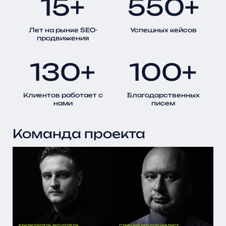
15+
550+
Лет на рынке SEO-
Успешных кейсов
продвижения
130+
100+
Клиентов работает с
Благодарственных
нами
писем
Команда проекта
РУКОВОДИТЕЛЬ SEO-ОТДЕЛА
СТАРШИЙ SEO-СПЕЦИАЛИСТ
СТ