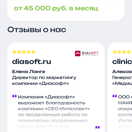
от 45 000 руб. в месяц
Отзывы о нас
diasoft.ru
clin
Елена Ланге
Алекса
Директор по маркетингу
Генера
компании «Диасофт»
«Медиц
Компания «Диасофт»
ООО 
выражает благодарность
НАКФ
компании «СЕО-Интеллект»
искр
за проделанную работу по
колл
поисковому продвижению
Инте
сайта diasoft.ru. Мы
сотр