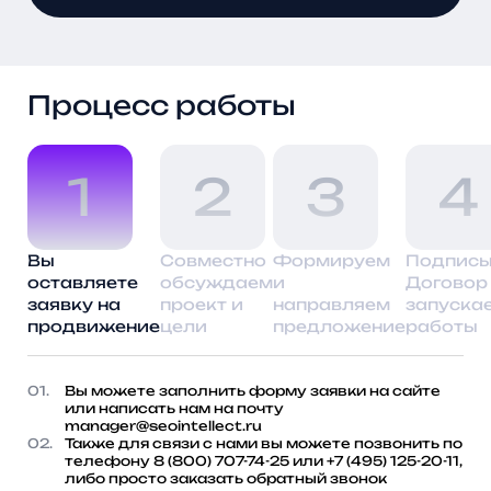
Процесс работы
1
2
3
4
Вы
Совместно
Формируем
Подпис
оставляете
обсуждаем
и
Договор
заявку на
проект и
направляем
запуска
продвижение
цели
предложение
работы
01.
Вы можете заполнить форму заявки на сайте
или написать нам на почту
manager@seointellect.ru
02.
Также для связи с нами вы можете позвонить по
телефону
8 (800) 707-74-25
или
+7 (495) 125-20-11
,
либо просто заказать
обратный звонок