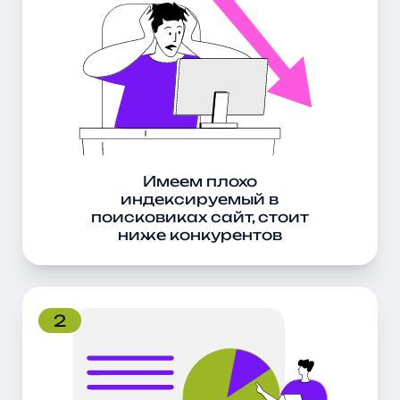
Период ожидания.
Если сделать одинаковые
работы для старого и молодого сайта –
провести аудит, написать тексты, закупить
ссылки – то старый сайт сразу покажет
положительные результаты, а молодой только
через какое-то время.
Последовательное развитие.
Поисковые
системы с большим доверием относятся к
сайтам, которые постепенно наращивают
количество страниц, входящих ссылок и
Имеем плохо
поисковых запросов.
индексируемый в
Зелёный свет.
Все это вовсе не означает, что
поисковиках сайт, стоит
первые месяцы сайт не будет приносить
ниже конкурентов
никакой прибыли. Мы знаем способы, как
привести клиентов даже на молодой сайт.
Что мы будем делать для
достижения результата
2
Анализ ресурса и конкурентов