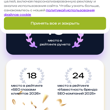
целей, включая персонализированную рекламу и
рост трафика, увеличение заявок и развитие
анализ использования сайта. Чтобы узнать больше,
бизнеса клиентов в самых разных нишах
ознакомьтесь с нашей
политикой использования
файлов cookie
16
Принять все и закрыть
место в
рейтинге рунета
18
24
место в рейтинге
место в рейтинге
«SEO глазами
«Известность бренда
клиентов 2026»
SEO-компаний 2025»