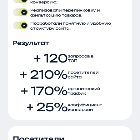
конверсию;
Реализовали перелинковку и
фильтрацию товаров;
Проработали понятную и удобную
структуру сайта ;
Результат
+ 120
запросов в
ТОП
+ 210%
посетителей
сайта
+ 170%
органический
трафик
+ 25%
коэффициент
конверсии
Посетители