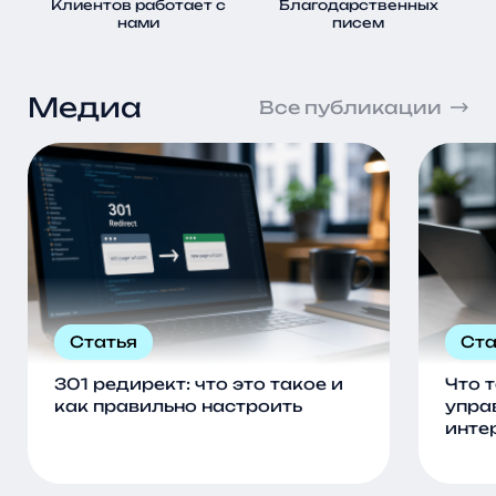
Клиентов работает с
Благодарственных
нами
писем
Медиа
Все публикации
Статья
Ста
301 редирект: что это такое и
Что 
как правильно настроить
упра
инте