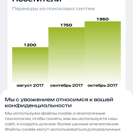
Переходы из поисковых систем
1 950
1 750
1 200
август 2017
сентябрь 2017
октябрь 2017
Мы с уважением относимся к вашей
конфиденциальности
Мы в цифрах
Мы используем файлы сооkie и аналогичные
SEO Интеллект – это команда экспертов в
технологии, чтобы понять, как вы используете наш
продвижении и интернет-маркетинге, за плечами
сайт, и создать для вас более ценные впечатления.
которой сотни реализованных проектов и тысячи
Файлы сооkie могут использоваться для различных
часов практики. За цифрами – реальные результаты: