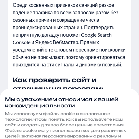
Среди косвенных признаков санкций резкое
падение трафика по всем запросам разом без
сезонных причин и сокращение числа
проиндексированных страниц. Подтвердить
неприятную догадку поможет Google Search
Console и Яндекс Вебмастер. Прямых
уведомлений о текстовом переспаме поисковики
обычно не присылают, поэтому ориентироваться
приходится на эти сигналы и динамику позиций.
Как проверить сайт и
страницу на переспам:
инструкция и сервисы
Мы с уважением относимся к вашей
конфиденциальности
Сначала нужно оценить текст вручную, без
Мы используем файлы сооkie и аналогичные
программ. Откройте страницу сайта и через
технологии, чтобы понять, как вы используете наш
сайт, и создать для вас более ценные впечатления.
поиск по словам (Ctrl+F) посмотрите, как часто
Файлы сооkie могут использоваться для различных
повторяется главный ключ в первых абзацах и в
целей, включая персонализированную рекламу и