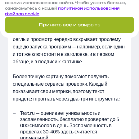
заголовке. Дальше в исходном коде проверяем
анализ использования сайта. Чтобы узнать больше,
ознакомьтесь с нашей
политикой использования
Title, Description и атрибуты alt — там не должно
файлов cookie
быть перечисления запросов. После этого
смотрим на анкоры внутренних ссылок, и если
Принять все и закрыть
все они одинаковые, нужно поправить. Такой
беглый просмотр нередко вскрывает проблему
еще до запуска программ — например, если один
и тот же ключ стоит и в заголовке, и в первом
абзаце, и в подписи к картинке.
Более точную картину помогают получить
специальные сервисы проверки. Каждый
показывает свои метрики, поэтому текст
придется прогнать через два-три инструмента:
Text.ru — оценивает уникальность и
заспамленность, бесплатно проверяет до 5
000 символов в день. Заспамленность в
пределах 30-40% здесь считается
нормальной.