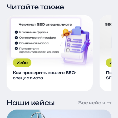
Читайте также
Кейс
Кей
Как проверить вашего SEO-
Поче
специалиста
SEO 
Наши кейсы
Все кейсы