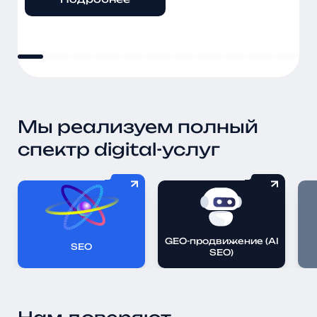
Подробнее
Подробнее
Подробнее
Подробнее
Подробнее
Мы реализуем полный
спектр digital-услуг
GEO-продвижение (AI
SEO
SEO)