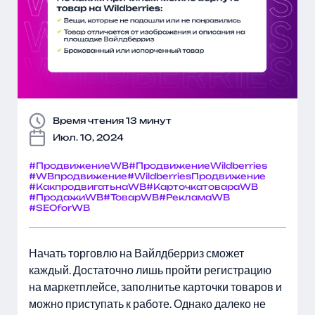
Время чтения 13 минут
Июл. 10, 2024
#ПродвижениеWB
#ПродвижениеWildberries
#WBпродвижение
#WildberriesПродвижение
#КакпродвигатьнаWB
#КарточкатовараWB
#ПродажиWB
#ТоварWB
#РекламаWB
#SEOforWB
Начать торговлю на Вайлдберриз сможет
каждый. Достаточно лишь пройти регистрацию
на маркетплейсе, заполнитье карточки товаров и
можно приступать к работе. Однако далеко не