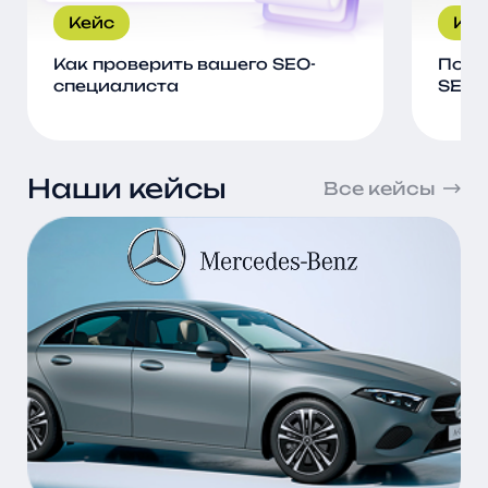
Кейс
Кей
Как проверить вашего SEO-
Поче
специалиста
SEO 
Наши кейсы
Все кейсы