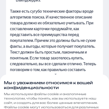
Также есть сугубо технические факторы вроде
алгоритмов поиска. И качественное описание
товара должно их обязательно учитывать. При
составлении карточки продумайте, как
представить все преимущества перед
покупателем. Причем это должны быть не сухие
факты, а выгоды, которые получает покупатель.
Текст должен быть простым, лаконичным и
понятным. Если товар захотелось купить,
следовательно, вы все сделали отлично. Теперь
поговорим о том, как правильно составить
текстовую часть товарной карточки:
Мы с уважением относимся к вашей
Заголовок. В условиях договора Вайлдберриз
конфиденциальности
сказано, что слова не должны повторяться в
Мы используем файлы сооkie и аналогичные
названии товара. То есть включать все ключи в
технологии, чтобы понять, как вы используете наш
сайт, и создать для вас более ценные впечатления.
заголовок не стоит. Название товара должно
Файлы сооkie могут использоваться для различных