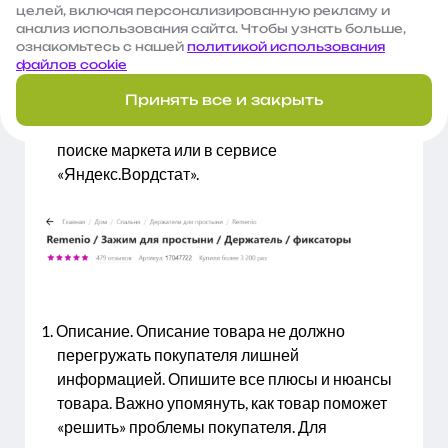
быть информативным и кратким. Система
целей, включая персонализированную рекламу и
может убрать дубли, в итоге у вас получится
анализ использования сайта. Чтобы узнать больше,
ознакомьтесь с нашей
политикой использования
неподходящее название. Поэтому следует
файлов cookie
отдавать предпочтение одному фокусному
Принять все и закрыть
ключевому запросу. Найти популярные
запросы можно в тегах, которые имеются в
поиске маркета или в сервисе
«Яндекс.Вордстат».
Описание. Описание товара не должно
перегружать покупателя лишней
информацией. Опишите все плюсы и нюансы
товара. Важно упомянуть, как товар поможет
«решить» проблемы покупателя. Для