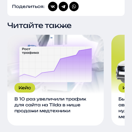
Поделиться:
Читайте также
Кейс
Кей
В 10 раз увеличили трафик
Быст
для сайта на Tilda в нише
авто
продажи медтехники
нуля
меся