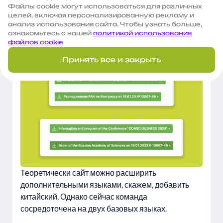
пользователь выбирает английскую версию
Файлы сооkie могут использоваться для различных
целей, включая персонализированную рекламу и
сайта и скачивает файл, он получает
анализ использования сайта. Чтобы узнать больше,
англоязычный PDF. С русским языком —
ознакомьтесь с нашей
политикой использования
аналогично.
файлов cookie
Принять все и закрыть
Теоретически сайт можно расширить
дополнительными языками, скажем, добавить
китайский. Однако сейчас команда
сосредоточена на двух базовых языках.