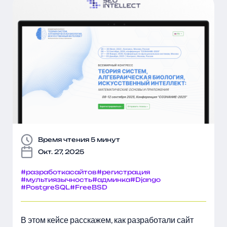
Время чтения 5 минут
Окт. 27, 2025
#разработкасайтов
#регистрация
#мультиязычность
#админка
#Django
#PostgreSQL
#FreeBSD
В этом кейсе расскажем, как разработали сайт