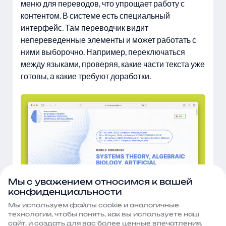
меню для переводов, что упрощает работу с
контентом. В системе есть специальный
интерфейс. Там переводчик видит
непереведенные элементы и может работать с
ними выборочно. Например, переключаться
между языками, проверяя, какие части текста уже
готовы, а какие требуют доработки.
Мы с уважением относимся к вашей
конфиденциальности
Мы используем файлы сооkie и аналогичные
Также удобно устроена работа с файлами,
технологии, чтобы понять, как вы используете наш
которые расположены на сайте. Если
сайт, и создать для вас более ценные впечатления.