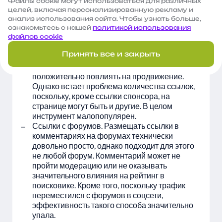
Файлы сооkie могут использоваться для различных
Спонсорство. В таком варианте спонсор,
целей, включая персонализированную рекламу и
поддерживающий ресурс финансово, может
анализ использования сайта. Чтобы узнать больше,
разместить на сайте свою ссылку. В таком
ознакомьтесь с нашей
политикой использования
случае нельзя сказать, что ссылки будут
файлов cookie
бесплатными, спонсорство всегда связано с
Принять все и закрыть
расходами. Однако ссылки в таком случае
могут быть высокого качества и
положительно повлиять на продвижение.
Однако встает проблема количества ссылок,
поскольку, кроме ссылки спонсора, на
странице могут быть и другие. В целом
инструмент малопопулярен.
Ссылки с форумов. Размещать ссылки в
комментариях на форумах технически
довольно просто, однако подходит для этого
не любой форум. Комментарий может не
пройти модерацию или не оказывать
значительного влияния на рейтинг в
поисковике. Кроме того, поскольку трафик
переместился с форумов в соцсети,
эффективность такого способа значительно
упала.