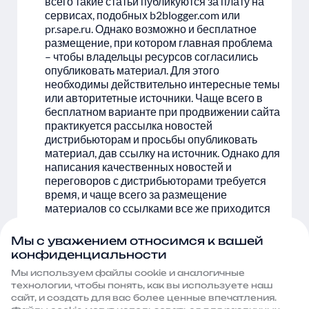
всего такие статьи публикуются за плату на
сервисах, подобных b2blogger.com или
pr.sape.ru. Однако возможно и бесплатное
размещение, при котором главная проблема
– чтобы владельцы ресурсов согласились
опубликовать материал. Для этого
необходимы действительно интересные темы
или авторитетные источники. Чаще всего в
бесплатном варианте при продвижении сайта
практикуется рассылка новостей
дистрибьюторам и просьбы опубликовать
материал, дав ссылку на источник. Однако для
написания качественных новостей и
переговоров с дистрибьюторами требуется
время, и чаще всего за размещение
материалов со ссылками все же приходится
платить.
Доски объявлений. Выгодный вариант –
Мы с уважением относимся к вашей
опубликовать свое объявление на такой
конфиденциальности
доске, подав ссылку на ресурс. Этот метод
Мы используем файлы сооkie и аналогичные
бесплатный, однако ссылки на досках
технологии, чтобы понять, как вы используете наш
объявлений чаще всего низкокачественные и
сайт, и создать для вас более ценные впечатления.
мало влияют на продвижение сайта.