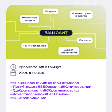
Время чтения 10 минут
Июл. 10, 2024
#Внешниессылки
#Ссылочнаямасса
#Линкбилдинг
#SEOссылки
#Купитьссылки
#Гдебратьссылки
#Обратныессылки
#Качествоссылок
#ВесСсылки
#SEOпродвижение