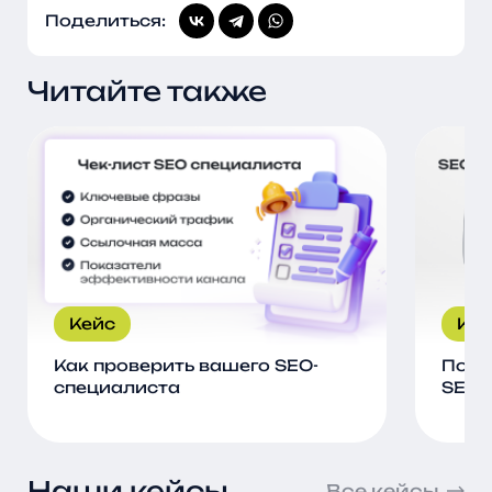
Поделиться:
Читайте также
Кейс
Кей
Как проверить вашего SEO-
Поче
специалиста
SEO 
Наши кейсы
Все кейсы