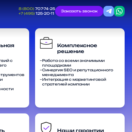
8 (800)
707-74-25
Заказать звонок
+7 (495)
125-20-11
Контекстная реклама
Контент-маркетинг
ьная
Комплексное
Продвижение на маркетплейсах
Таргетированная реклама и SMM
твий с
Работа со всеми значимыми
его
площадками
Управление репутацией (SERM и ORM)
Синергия SEO и репутационного
струментов
менеджмента
ии
Интеграция с маркетинговой
х
стратегией компании
вности
ть