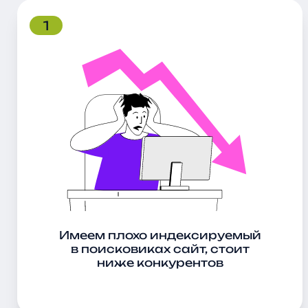
Увеличение контента отзывами клиентов
Наращивание ссылочной массы;
1
Контроль эффективности продвижения ма
Преимущества профессио
одежды
Эффективное SEO продвижение интернет-магази
Стабильный органический трафик
— в
Повышение конверсии
— правильно опт
Укрепление бренда
— высокие позиции 
Целевая аудитория
— SEO привлекает и
Как проводится SEO ауди
Имеем плохо индексируемый
Комплексный SEO аудит интернет-магазина одеж
в поисковиках сайт, стоит
ниже конкурентов
Техническое состояние сайта
: скорост
Юзабилити-анализ
: удобство навигации
Контент-анализ
: уникальность описаний