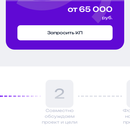
от 65 000
руб.
Запросить КП
2
Совместно
Фо
обсуждаем
н
проект и цели
пр