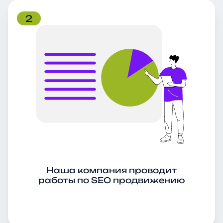
, фотографиями, видео-роликами;
2
газина одежды с использованием инструментов веб-аналит
нального SEO продвижения ин
на одежды обеспечивает:
 отличие от контекстной рекламы, результаты SEO работают 
имизированный сайт не только привлекает больше посетите
в поисковой выдаче повышают доверие пользователей к маг
менно тех пользователей, которые действительно интересу
т интернет-магазина одежды?
Наша компания проводит
ды включает анализ следующих аспектов:
работы по SEO продвижению
ь загрузки, адаптивность, корректность индексации, наличие 
, структура каталога, фильтры товаров, карточки товаров;
, правильное использование ключевых слов, наличие мета-т