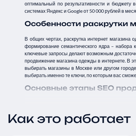
оптимальный по результативности и бюджету 
системах Яндекс и Google от 50 000 рублей в мес
Особенности раскрутки м
В общих чертах, раскрутка интернет магазина 
формирование семантического ядра – набора к
ключевые запросы делают возможным достаточн
продвижение магазина одежды в интернете. В э
выбирать магазины в Москве или другом городе
выбирать именно те ключи, по которым вас сможе
Основные этапы SEO про
После того как ключевые слова будут определен
Как это работает
SEO-аудит
интернет-магазина одежды. По
ресурса и его выходу на первые позиции 
Подготовка и внедрение качественных т