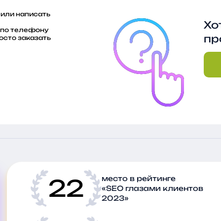
 или написать
Хо
ь по телефону
пр
росто заказать
22
место в рейтинге
«SEO глазами клиентов
2023»